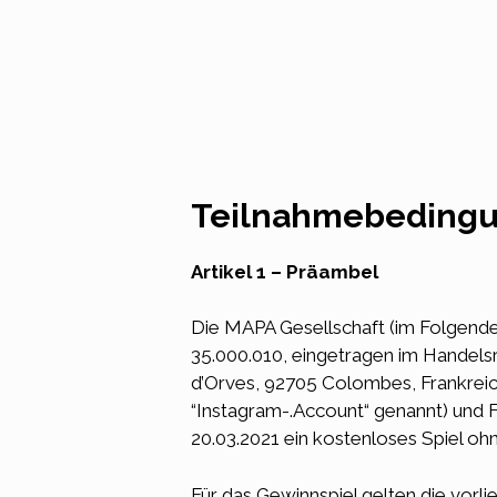
Zum
Inhalt
springen
Teilnahmebeding
Artikel 1 – Präambel
Die MAPA Gesellschaft (im Folgenden
35.000.010, eingetragen im Handelsr
d’Orves, 92705 Colombes, Frankrei
“Instagram-.Account“ genannt) und
20.03.2021 ein kostenloses Spiel ohn
Für das Gewinnspiel gelten die vor