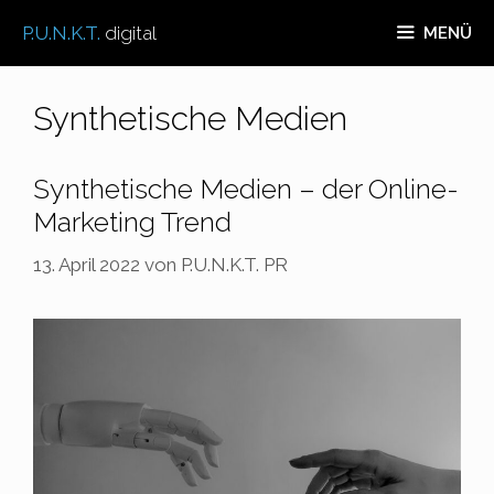
Zum
P.U.N.K.T.
digital
MENÜ
Inhalt
springen
Synthetische Medien
Synthetische Medien – der Online-
Marketing Trend
13. April 2022
von
P.U.N.K.T. PR