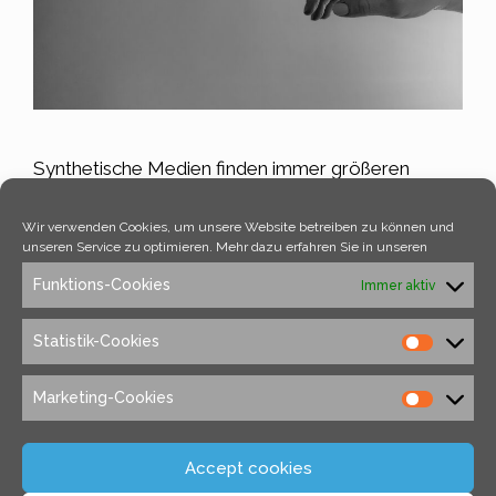
Synthetische Medien finden immer größeren
Einzug in unsere Medienwelt. Viele behaupten
sogar, sie wären die nächste Form nach den
Wir verwenden Cookies, um unsere Website betreiben zu können und
unseren Service zu optimieren. Mehr dazu erfahren Sie in unseren
klassischen und neuen Medien, wie wir sie kennen.
Doch was bedeutet das und warum spielt das
Funktions-Cookies
Immer aktiv
Metaverse dabei eine große Rolle? „President
Trump is a total and complete dipshit” – mit diesem
Statistik-Cookies
Zitat schockte der Ex-Präsident …
Weiterlesen …
Marketing-Cookies
Kategorien
Allgemein
Schlagwörter
Deep Fakes
,
Künstliche Intelligenz
,
Accept cookies