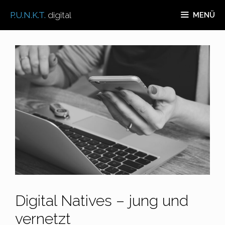
Zum
P.U.N.K.T.
digital
MENÜ
Inhalt
springen
Digital Natives – jung und
vernetzt