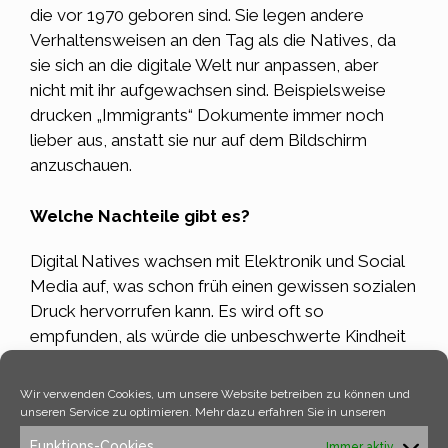
die vor 1970 geboren sind. Sie legen andere
Verhaltensweisen an den Tag als die
Natives
, da
sie sich an die digitale Welt nur anpassen, aber
nicht mit ihr aufgewachsen sind. Beispielsweise
drucken „Immigrants“ Dokumente immer noch
lieber aus, anstatt sie nur auf dem Bildschirm
anzuschauen.
Welche Nachteile gibt es?
Digital Natives
wachsen mit Elektronik und Social
Media auf, was schon früh einen gewissen sozialen
Druck hervorrufen kann. Es wird oft so
empfunden, als würde die unbeschwerte Kindheit
von früher, einer von Video-Spielen und Social
Media geprägten weichen. So früh so vielen
Wir verwenden Cookies, um unsere Website betreiben zu können und
Reizen und „perfekten“ Menschen ausgesetzt zu
unseren Service zu optimieren. Mehr dazu erfahren Sie in unseren
sein kann zu Identitätsproblemen führen, die die
Funktions-Cookies
Immer aktiv