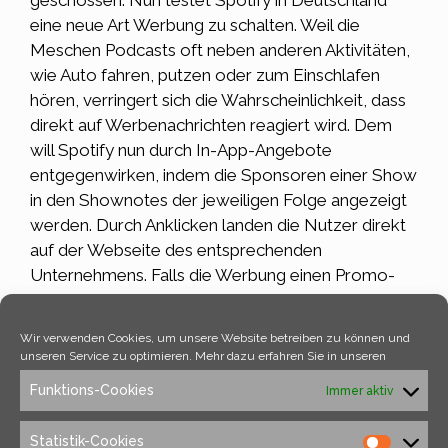
geschossen. Nun testet Spotify in Deutschland
eine neue Art Werbung zu schalten. Weil die
Meschen Podcasts oft neben anderen Aktivitäten,
wie Auto fahren, putzen oder zum Einschlafen
hören, verringert sich die Wahrscheinlichkeit, dass
direkt auf Werbenachrichten reagiert wird. Dem
will
Spotify
nun durch In-App-Angebote
entgegenwirken, indem die Sponsoren einer Show
in den Shownotes der jeweiligen Folge angezeigt
werden. Durch Anklicken landen die Nutzer direkt
auf der Webseite des entsprechenden
Unternehmens. Falls die Werbung einen Promo-
oder Rabattcode enthält ist dieser ebenfalls in den
Shownotes zu finden. So muss der Podcast nicht
Wir verwenden Cookies, um unsere Website betreiben zu können und
nochmal gehört werden, nur um an die
unseren Service zu optimieren. Mehr dazu erfahren Sie in unseren
gewünschten Informationen zu kommen, da sie
Funktions-Cookies
Immer aktiv
hier einfach zugänglich abrufbar sind.
Statistik-Cookies