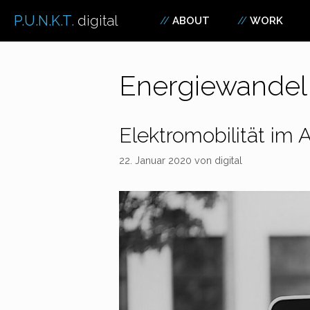
Zum
P.U.N.K.T.
digital
ABOUT
WORK
Inhalt
springen
Energiewandel
Elektromobilität im
22. Januar 2020
von
digital