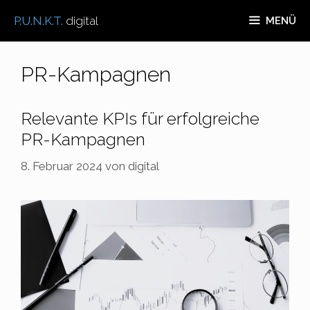
Zum
P.U.N.K.T.
digital
MENÜ
Inhalt
springen
PR-Kampagnen
Relevante KPIs für erfolgreiche
PR-Kampagnen
8. Februar 2024
von
digital