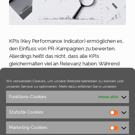
KPIs (Key Performance Indicator) ermöglichen es,
den Einfluss von PR-Kampagnen zu bewerten.
Allerdings heißt das nicht, dass alle KPIs
gleichermaßen viel an Relevanz haben. Während
einige dieser Kennzahlen tiefe Einblicke und
wertvolle Informationen bieten, können andere,
Wir verwenden Cookies, um unsere Website betreiben zu können und
sogenannte Vanity-Metrics, irreführend sein.
unseren Service zu optimieren. Mehr dazu erfahren Sie in unseren
Vanity-Metrics sind Kennzahlen, die auf den ersten
Funktions-Cookies
Immer aktiv
Blick beeindruckend erscheinen können, aber
wenig bis …
Weiterlesen …
Statistik-Cookies
Kategorien
Allgemein
Marketing-Cookies