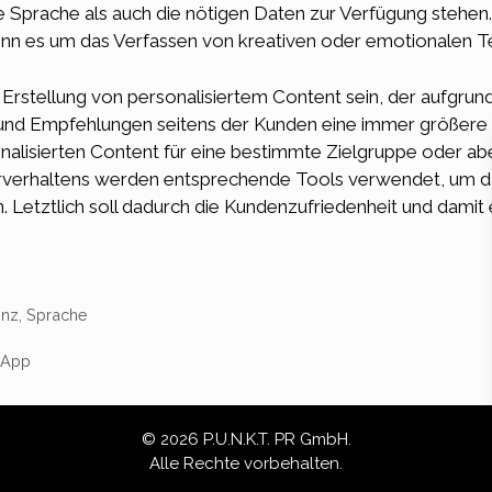
 Sprache als auch die nötigen Daten zur Verfügung stehen.
nn es um das Verfassen von kreativen oder emotionalen T
 Erstellung von personalisiertem Content sein, der aufgrun
nd Empfehlungen seitens der Kunden eine immer größere Ro
nalisierten Content für eine bestimmte Zielgruppe oder abe
zerverhaltens werden entsprechende Tools verwendet, um d
n. Letztlich soll dadurch die Kundenzufriedenheit und dam
enz
,
Sprache
-App
© 2026 P.U.N.K.T. PR GmbH.
Alle Rechte vorbehalten.