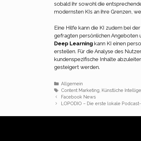
sobald ihr sowohl die entsprechende
modernsten KIs an ihre Grenzen, we
Eine Hilfe kann die KI zudem bei der
gefragten persönlichen Angeboten u
Deep Learning
kann KI einen perso
erstellen. Für die Analyse des Nut
kundenspezifische Inhalte abzuleite
gesteigert werden.
Kategorien
Allgemein
Schlagwörter
Content Marketing
,
Künstliche Intellig
Facebook News
LOPODIO – Die erste lokale Podcast