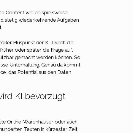
und Content wie beispielsweise
und stetig wiederkehrende Aufgaben
t.
roßer Pluspunkt der KI. Durch die
rüher oder später die Frage auf,
utzbar gemacht werden können. So
ewisse Unterhaltung. Genau da kommt
nce, das Potential aus den Daten
ird KI bevorzugt
iele Online-Warenhäuser oder auch
hunderten Texten in kürzester Zeit,