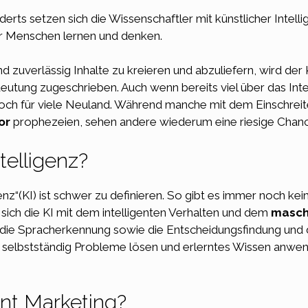
erts setzen sich die Wissenschaftler mit
künstlicher Intell
ir Menschen lernen und denken.
d zuverlässig Inhalte zu kreieren und abzuliefern, wird der
utung zugeschrieben. Auch wenn bereits viel über das Inte
s doch für viele Neuland. Während manche mit dem Einschreit
or
prophezeien, sehen andere wiederum eine riesige Chance 
telligenz?
enz“(KI) ist schwer zu definieren. So gibt es immer noch kei
t sich die KI mit dem intelligenten Verhalten und dem
maschi
 die Spracherkennung sowie die Entscheidungsfindung und
hst selbstständig Probleme lösen und erlerntes Wissen anw
ent Marketing?