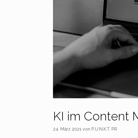
KI im Content 
24. März 2021
von
P.U.N.K.T. PR