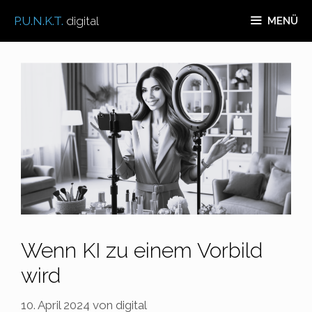
Zum
P.U.N.K.T.
digital
MENÜ
Inhalt
springen
Wenn KI zu einem Vorbild
wird
10. April 2024
von
digital