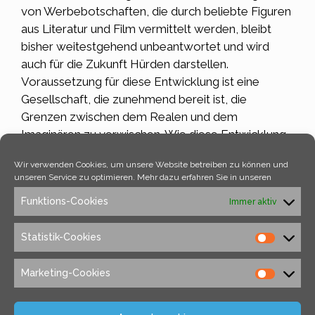
von Werbebotschaften, die durch beliebte Figuren
aus Literatur und Film vermittelt werden, bleibt
bisher weitestgehend unbeantwortet und wird
auch für die Zukunft Hürden darstellen.
Voraussetzung für diese Entwicklung ist eine
Gesellschaft, die zunehmend bereit ist, die
Grenzen zwischen dem Realen und dem
Imaginären zu verwischen. Wie diese Entwicklung
die Beziehung zwischen Konsumenten und Marken
Wir verwenden Cookies, um unsere Website betreiben zu können und
weiter formen wird, bleibt ebenfalls eine offene
unseren Service zu optimieren. Mehr dazu erfahren Sie in unseren
Frage, die nur die Zukunft beantworten kann.
Funktions-Cookies
Immer aktiv
Kategorien
Allgemein
Statistik-Cookies
Schlagwörter
digitale Kommunikation
,
Influencer Marketing
,
KI
Marketing-Cookies
Digitale Identitäten: Die Daten des virtuellen
Ichs