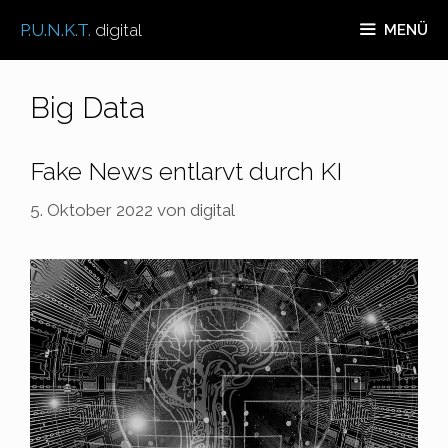
Zum
P.U.N.K.T.
digital
MENÜ
Inhalt
springen
Big Data
Fake News entlarvt durch KI
5. Oktober 2022
von
digital