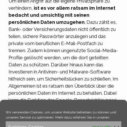
Um einen Angriff auf die eigene
Privatsphäre
zu
verhindern,
ist es vor allem ratsam im Internet
bedacht und umsichtig mit seinen
persönlichen Daten umzugehen
. Dazu zählt es,
Bank- oder Versicherungsdaten nicht öffentlich zu
teilen, sichere Passwörter anzulegen und das
private vom beruflichen E-Mail-Postfach zu
trennen. Zudem können ungenutzte Social-Media-
Profile gelöscht werden, um die dort geteilten
Daten zu schützen. Darüber hinaus kann das
Investieren in Antiviren- und Malware-Software
hilfreich sein, um Sicherheitslücken zu schließen. Im
Allgemeinen ist es ratsam den Überblick über die
persönlichen Daten im Internet zu behalten. Dabei
kann die Funktion der Google-Benachrichtigungen
hilfreich sein, die einen über neue
Wir verwenden Cookies, um unsere Website betreiben zu können und
Veröffentlichungen über die eigene Person oder
unseren Service zu optimieren. Mehr dazu erfahren Sie in unseren
das eigene
Unternehmen
in Kenntnis setzen.