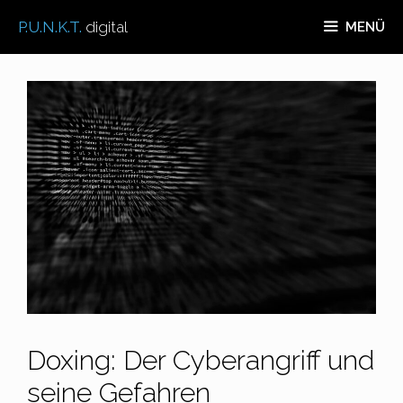
Zum
P.U.N.K.T.
digital
MENÜ
Inhalt
springen
Doxing: Der Cyberangriff und
seine Gefahren