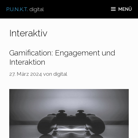
Zum
P.U.N.K.T.
digital
MENÜ
Inhalt
springen
Interaktiv
Gamification: Engagement und
Interaktion
27. März 2024
von
digital