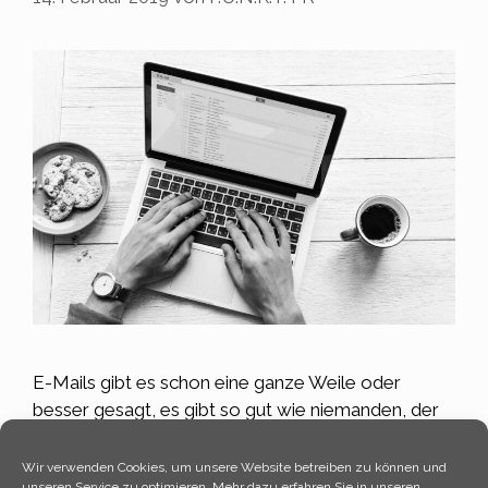
E-Mails gibt es schon eine ganze Weile oder
besser gesagt, es gibt so gut wie niemanden, der
ohne sie auskommt. Sie sind also der Standard und
um Aufmerksamkeit zu erreichen, muss man sich
Wir verwenden Cookies, um unsere Website betreiben zu können und
unseren Service zu optimieren. Mehr dazu erfahren Sie in unseren