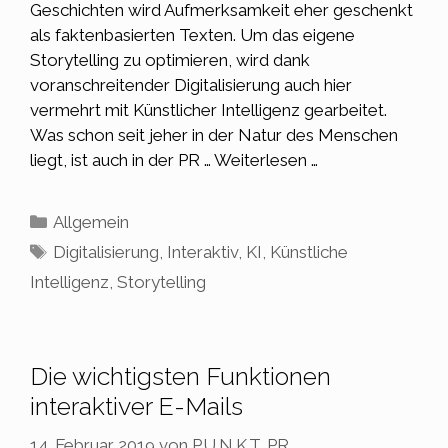
Geschichten wird Aufmerksamkeit eher geschenkt
als faktenbasierten Texten. Um das eigene
Storytelling zu optimieren, wird dank
voranschreitender Digitalisierung auch hier
vermehrt mit Künstlicher Intelligenz gearbeitet.
Was schon seit jeher in der Natur des Menschen
liegt, ist auch in der PR …
Weiterlesen …
Kategorien
Allgemein
Schlagwörter
Digitalisierung
,
Interaktiv
,
KI
,
Künstliche
Intelligenz
,
Storytelling
Die wichtigsten Funktionen
interaktiver E-Mails
14. Februar 2019
von
P.U.N.K.T. PR