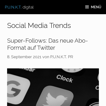
Zum
P.U.N.K.T.
digital
MENÜ
Inhalt
springen
Social Media Trends
Super-Follows: Das neue Abo-
Format auf Twitter
8. September 2021
von
P.U.N.K.T. PR