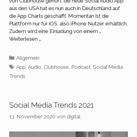
von Clubhouse gehört: die neue Social Audio App
aus den USA hat es nun auch in Deutschland auf
die App Charts geschafft. Momentan ist die
Plattform nur für iOS, also iPhone Nutzer erhältlich.
Zudem wird eine Einladung von einem …
Weiterlesen …
Kategorien
Allgemein
Schlagwörter
App
,
Audio
,
Clubhouse
,
Podcast
,
Social Media
Trends
Social Media Trends 2021
13. November 2020
von
digital