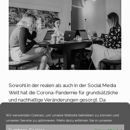
Sowohl in der realen als auch in der Social Media
Welt hat die Corona-Pandemie für grundsätzliche
und nachhaltige Veränderungen gesorgt. Da
Events und klassische PR-Veranstaltungen sowie
Kampagnen nicht wie gewohnt stattfinden
Wir verwenden Cookies, um unsere Website betreiben zu können und
unseren Service zu optimieren. Mehr dazu erfahren Sie in unseren
konnten, wurde das Influencer-Marketing eine
noch beliebtere Werbe-Maßnahme für Marken,