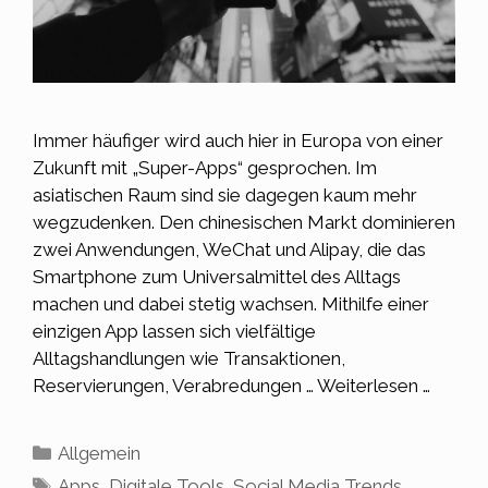
Immer häufiger wird auch hier in Europa von einer
Zukunft mit „Super-Apps“ gesprochen. Im
asiatischen Raum sind sie dagegen kaum mehr
wegzudenken. Den chinesischen Markt dominieren
zwei Anwendungen, WeChat und Alipay, die das
Smartphone zum Universalmittel des Alltags
machen und dabei stetig wachsen. Mithilfe einer
einzigen App lassen sich vielfältige
Alltagshandlungen wie Transaktionen,
Reservierungen, Verabredungen …
Weiterlesen …
Kategorien
Allgemein
Schlagwörter
Apps
,
Digitale Tools
,
Social Media Trends