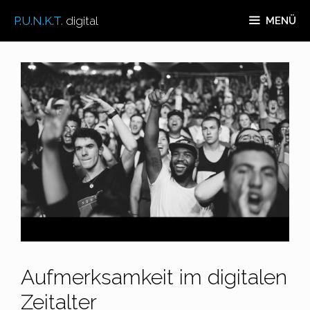
Zum
P.U.N.K.T.
digital
MENÜ
Inhalt
springen
Aufmerksamkeit im digitalen
Zeitalter