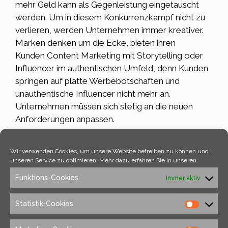
mehr Geld kann als Gegenleistung eingetauscht
werden. Um in diesem
Konkurrenzkampf
nicht zu
verlieren, werden Unternehmen immer kreativer.
Marken denken um die Ecke, bieten ihren
Kunden
Content Marketing
mit Storytelling oder
Influencer im authentischen Umfeld, denn Kunden
springen auf platte Werbebotschaften und
unauthentische Influencer nicht mehr an.
Unternehmen müssen sich stetig an die neuen
Anforderungen anpassen.
Der Zeitgeist unserer kulturellen und visuellen
Wir verwenden Cookies, um unsere Website betreiben zu können und
Kultur entwickelt sich kontinuierlich vorwärts und
unseren Service zu optimieren. Mehr dazu erfahren Sie in unseren
hält so die Unternehmen und Personen im Kampf
Funktions-Cookies
Immer aktiv
um unsere Aufmerksamkeit auf Trab.
Statistik-Cookies
Kategorien
Allgemein
Schlagwörter