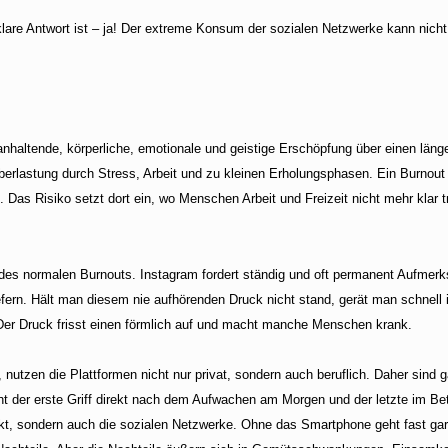
lare Antwort ist – ja! Der extreme Konsum der sozialen Netzwerke kann nic
anhaltende, körperliche, emotionale und geistige
Erschöpfung
über einen läng
berlastung durch Stress, Arbeit und zu kleinen Erholungsphasen. Ein Burnout
 Das Risiko setzt dort ein, wo Menschen Arbeit und Freizeit nicht mehr klar
es normalen Burnouts. Instagram fordert ständig und oft permanent Aufmerksa
efern. Hält man diesem nie aufhörenden Druck nicht stand, gerät man schnell 
 Der Druck frisst einen förmlich auf und macht manche Menschen krank.
 nutzen die Plattformen nicht nur privat, sondern auch beruflich. Daher sind 
eht der erste Griff direkt nach dem Aufwachen am Morgen und der letzte im 
t, sondern auch die sozialen Netzwerke. Ohne das Smartphone geht fast gar n