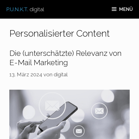
Zum
P.U.N.K.T.
digital
MENÜ
Inhalt
springen
Personalisierter Content
Die (unterschätzte) Relevanz von
E-Mail Marketing
13. März 2024
von
digital