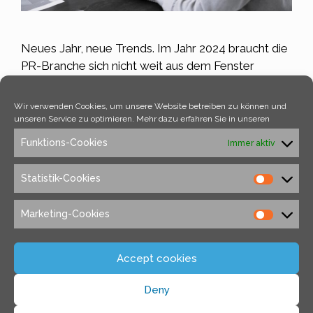
Neues Jahr, neue Trends. Im Jahr 2024 braucht die
PR-Branche sich nicht weit aus dem Fenster
lehnen, um neue Themen und Trends zu finden.
Themen, die im Jahr 2023 bereits heiß diskutiert
Wir verwenden Cookies, um unsere Website betreiben zu können und
wurden, wie beispielsweise KI oder Data-Driven
unseren Service zu optimieren. Mehr dazu erfahren Sie in unseren
PR sind auch im neuen Jahr weiterhin relevante
Funktions-Cookies
Immer aktiv
Themen der PR-Branche. Welche digitalen Trends
sind im Jahr …
Weiterlesen …
Statistik-Cookies
Kategorien
Allgemein
Marketing-Cookies
Schlagwörter
content
,
digital trends
,
Influencer Marketing
,
KI
,
ki als tool
,
mikro influencer
,
PR-Branche
,
social
Accept cookies
media plattform
Deny