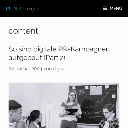
Zum
P.U.N.K.T.
digital
MENÜ
Inhalt
springen
content
So sind digitale PR-Kampagnen
aufgebaut (Part 2)
24. Januar 2024
von
digital