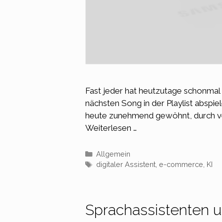
Fast jeder hat heutzutage schonmal 
nächsten Song in der Playlist absp
heute zunehmend gewöhnt, durch ve
Weiterlesen …
Kategorien
Allgemein
Schlagwörter
digitaler Assistent
,
e-commerce
,
KI
Sprachassistenten 