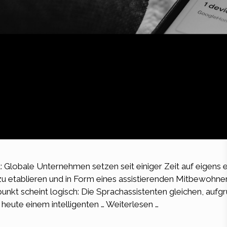
Globale Unternehmen setzen seit einiger Zeit auf eigens e
er zu etablieren und in Form eines assistierenden Mitbewoh
unkt scheint logisch: Die Sprachassistenten gleichen, auf
n heute einem intelligenten …
Weiterlesen …