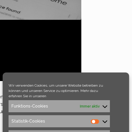
Wir verwenden Cookies, um unsere Website betreiben zu
können und unseren Service zu optimieren. Mehr dazu
ntwickelte Sprachassistenten, mit
erfahren Sie in unseren
ners in die Wohnzimmer der
Funktions-Cookies
Immer aktiv
grund des enormen technischen
Statistik-Cookies