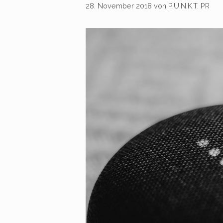
28. November 2018
von
P.U.N.K.T. PR