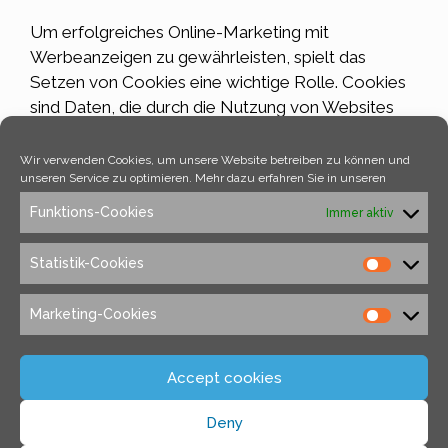
Um erfolgreiches Online-Marketing mit
Werbeanzeigen zu gewährleisten, spielt das
Setzen von Cookies eine wichtige Rolle. Cookies
sind Daten, die durch die Nutzung von Websites
generiert werden, um Informationen über das
Verhalten von Nutzer:innen zu sammeln. Mithilfe
Wir verwenden Cookies, um unsere Website betreiben zu können und
unseren Service zu optimieren. Mehr dazu erfahren Sie in unseren
dieser Informationen können user-spezifische
Werbeinhalte geschaltet werden, die für den
Funktions-Cookies
Immer aktiv
Werbebetreibenden den maximalen Erfolg
versprechen. In diesem Prozess wird …
Weiterlesen
Statistik-Cookies
…
Marketing-Cookies
Kategorien
Allgemein
Schlagwörter
Cookies
,
Datenschutz
,
Marketing
,
Online
Accept cookies
Marketing
Deny