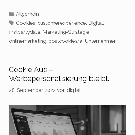
Kategorien
Allgemein
Schlagwörter
Cookies
,
customerexperience
,
Digital
,
firstpartydata
,
Marketing-Strategie
,
onlinemarketing
,
postcookieära
,
Unternehmen
Cookie Aus –
Werbepersonalisierung bleibt.
28. September 2022
von
digital