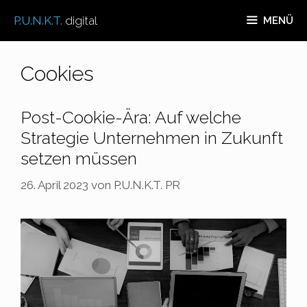
Zum
P.U.N.K.T.
digital
MENÜ
Inhalt
springen
Cookies
Post-Cookie-Ära: Auf welche
Strategie Unternehmen in Zukunft
setzen müssen
26. April 2023
von
P.U.N.K.T. PR