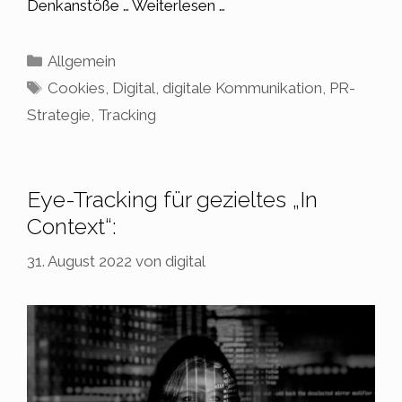
Denkanstöße …
Weiterlesen …
Kategorien
Allgemein
Schlagwörter
Cookies
,
Digital
,
digitale Kommunikation
,
PR-
Strategie
,
Tracking
Eye-Tracking für gezieltes „In
Context“:
31. August 2022
von
digital